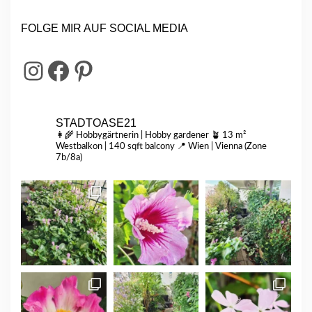
FOLGE MIR AUF SOCIAL MEDIA
INSTAGRAM
FACEBOOK
PINTEREST
STADTOASE21
👩‍🌾 Hobbygärtnerin | Hobby gardener
🪴 13 m²
Westbalkon | 140 sqft balcony
📍 Wien | Vienna (Zone
7b/8a)